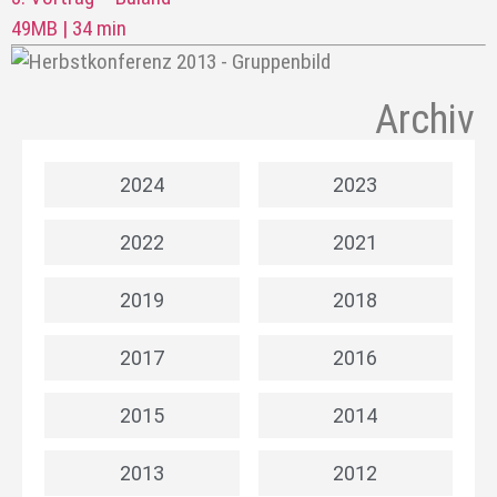
49MB | 34 min
Archiv
2024
2023
2022
2021
2019
2018
2017
2016
2015
2014
2013
2012